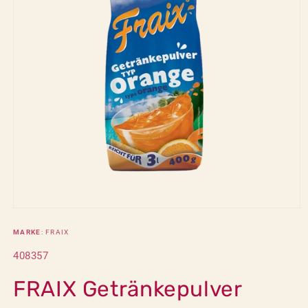
Medien
1
in
MARKE
: FRAIX
Modal
öffnen
SKU:
408357
FRAIX Getränkepulver