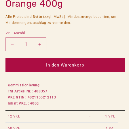
Orange 400g
Alle Preise sind
Netto
(zzgl. MwSt.). Mindestmenge beachten, um
Mindermengenzuschlag zu vermeiden.
VPE Anzahl
Verringere
Erhöhe
die
die
Menge
Menge
für
für
In den Warenkorb
FRAIX
FRAIX
Getränkepulver
Getränkepulver
Orange
Orange
Kommissionierung
400g
400g
TSI Artikel Nr. : 408357
VKE GTIN : 4021155212113
Inhalt VKE. : 400g
12 VKE
=
1 VPE
60 VPE
=
1 PAL