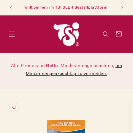
Direkt
「B2B Sh
zum
Willkommen im TSI SLEH Bestellplattform
Inhalt
Warenkorb
Alle Preise sind
Netto
. Mindestmenge beachten,
um
Mindermengenzuschlag zu vermeiden.
oduktinformationen
ringen