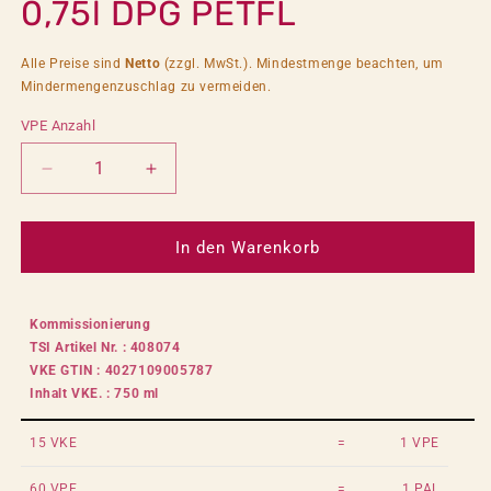
0,75l DPG PETFL
Alle Preise sind
Netto
(zzgl. MwSt.). Mindestmenge beachten, um
Mindermengenzuschlag zu vermeiden.
VPE Anzahl
Verringere
Erhöhe
die
die
Menge
Menge
für
für
In den Warenkorb
HIGHSPEED
HIGHSPEED
Pink
Pink
Power
Power
Kommissionierung
0,75l
0,75l
TSI Artikel Nr. : 408074
DPG
DPG
VKE GTIN : 4027109005787
PETFL
PETFL
Inhalt VKE. : 750 ml
15 VKE
=
1 VPE
60 VPE
=
1 PAL