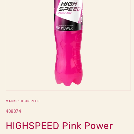
Medien
1
in
MARKE
: HIGHSPEED
Modal
öffnen
SKU:
408074
HIGHSPEED Pink Power