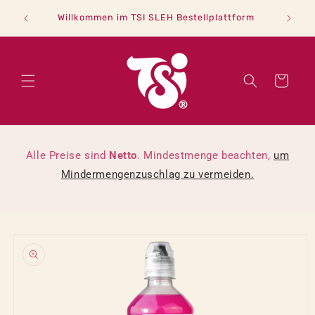
Direkt
「B2B Sh
zum
Willkommen im TSI SLEH Bestellplattform
Inhalt
Warenkorb
Alle Preise sind
Netto
. Mindestmenge beachten,
um
Mindermengenzuschlag zu vermeiden.
oduktinformationen
ringen